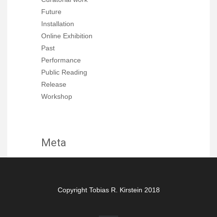
Future
Installation
Online Exhibition
Past
Performance
Public Reading
Release
Workshop
Meta
Log in
Entries feed
Copyright Tobias R. Kirstein 2018
Comments feed
WordPress.org