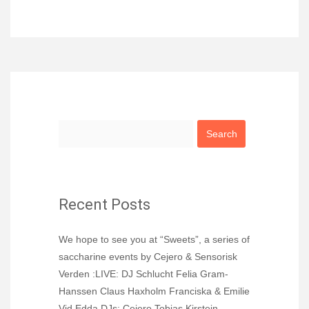
S
e
a
r
c
h
Recent Posts
f
o
r
We hope to see you at “Sweets”, a series of
:
saccharine events by Cejero & Sensorisk
Verden :LIVE: DJ Schlucht Felia Gram-
Hanssen Claus Haxholm Franciska & Emilie
Vid Edda DJs: Cejero Tobias Kirstein