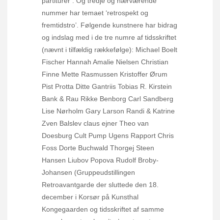
partiturer’. Og tredje og nærværende
nummer har temaet ‘retrospekt og
fremtidstro’. Følgende kunstnere har bidrag
og indslag med i de tre numre af tidsskriftet
(nævnt i tilfældig rækkefølge): Michael Boelt
Fischer Hannah Amalie Nielsen Christian
Finne Mette Rasmussen Kristoffer Ørum
Pist Protta Ditte Gantriis Tobias R. Kirstein
Bank & Rau Rikke Benborg Carl Sandberg
Lise Nørholm Gary Larson Randi & Katrine
Zven Balslev claus ejner Theo van
Doesburg Cult Pump Ugens Rapport Chris
Foss Dorte Buchwald Thorgej Steen
Hansen Liubov Popova Rudolf Broby-
Johansen (Gruppeudstillingen
Retroavantgarde der sluttede den 18.
december i Korsør på Kunsthal
Kongegaarden og tidsskriftet af samme