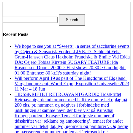
Search
for:
Recent Posts
We hope to see you at “Sweets”, a series of saccharine events
by Cejero & Sensorisk Verden :LIVE: DJ Schlucht Felia
Gram-Hanssen Claus Haxholm Franciska & Emilie Vid Edda
DJs: Cejero Tobias Kirstein SUGARY FEATURE: Ida
Rasmussen Doors: 20.00 > First show: 20.30 > Goodnight:
01.00 Entrance: 80 kr.It’s saturday night!
Will perform April 19 as part of The Kingdoms of Elgaland-
Vargaland present, World Expo, Exposition Universelle 2023
11 Mar – 18 Jun
TIDSSKRIFTET RETROAVANTGARDE: Tidsskriftet
Retroavantgarde udkommer med i alt tre numre i et oplag på
200 eks. pr. nummer, og udgives i forbindelse med
udstillingen af samme navn der blev vist på Kunsthal
Kongegaarden i Korsør: Temaet for første nummer af
tidsskriftet var ‘reklame og annoncering’, temaet for andet
nummer var ‘tekst, tal, lyd, geometri og partiturer’. Og tredje
og nærværende nummer har temaet ‘retrospekt og