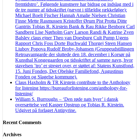
fremtidstro’. Følgende kunstnere har bidrag og indslag med i
de tre numre af tidsskriftet (nævnt i tilfældig rækkefølge):
Michael Boelt Fischer Hannah Amalie Nielsen Christian
Finne Mette Rasmussen Kristoffer Ørum Pist Protta Ditte
Gantriis Tobias R. Kirstein Bank & Rau Rikke Benborg Carl
Sandberg Lise Nørholm Gary Larson Randi & Katrine Zven
Balslev claus ejner Theo van Doesburg Cult Pump Ugens
Rapport Chris Foss Dorte Buchwald Thorgej Steen Hansen
Liubov Popova Rudolf Broby-Johansen (Gruppeudstillingen
Retroavantgarde der sluttede den 18. december i Korsør på
Kunsthal Kongegaarden og tidsskriftet af samme navn, hvor
stavelsen ’tro’ er streget over, er støttet af: Statens Kunstfond,
15. Juni Fonden, Det Obelske Familiefond, Augustinus
Fonden og Slagelse kommune).
Claus Haxholm & TR Kirstein contribute to the Anthology
for listening https://bureauforlistening.com/anthology-for-
listening/
William S. Burroughs – ‘Den røde nats byer’ i dansk
oversættelse ved Kasper Opstrup og Tobias R. Kirstein.
Udgivet på forlaget Antipyrine.
Recent Comments
Archives