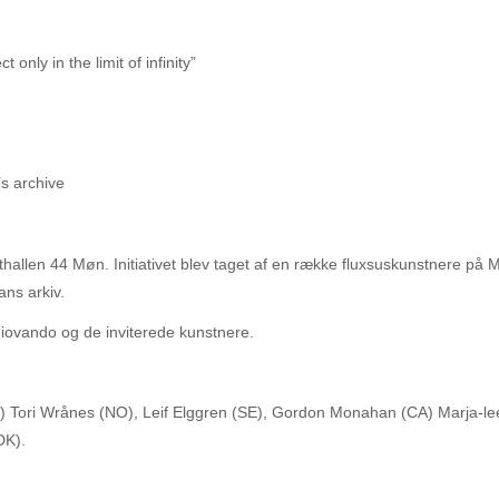
 only in the limit of infinity”
s archive
thallen 44 Møn. Initiativet blev taget af en række fluxsuskunstnere på
ans arkiv.
 Giovando og de inviterede kunstnere.
K) Tori Wrånes (NO), Leif Elggren (SE), Gordon Monahan (CA) Marja-le
DK).