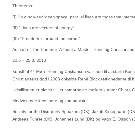
Theorems:
(I) ”In a non-euclidean space, parallel lines are those that intersect
(II) ”Lines are vectors of energy”
(III) ”Freedom is around the corner”
As part of The Hammer Without a Master: Henning Christiansen’
22.6 – 25.8. 2013
Kunsthal 44 Møn. Henning Cristiansen var med til at starte Kuns
Christiansens død i 2008 opkøbte René Block rettighederne til h
Udstillingen er blevet til i et samarbejde mellem kurator Chiara
Medvirkende kunstnere og komponister:
Society for the Disorderly Speakers (DK), Jakob Kirkegaard, (D
Andreas Führer (DK), Johannes Lund (DK) og Vagn E. Olsson (