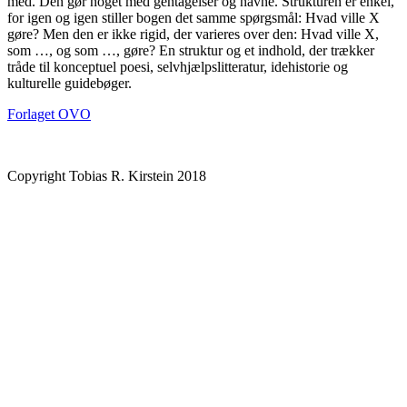
med. Den gør noget med gentagelser og navne. Strukturen er enkel,
for igen og igen stiller bogen det samme spørgsmål: Hvad ville X
gøre? Men den er ikke rigid, der varieres over den: Hvad ville X,
som …, og som …, gøre? En struktur og et indhold, der trækker
tråde til konceptuel poesi, selvhjælpslitteratur, idehistorie og
kulturelle guidebøger.
Forlaget OVO
Copyright Tobias R. Kirstein 2018